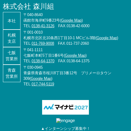
株式会社 森川組
〒040-8640
函館市海岸町9番23号(
Google Map
)
本社
TEL.
0138-41-3126
FAX.0138-42-6000
〒001-0010
札幌
札幌市北区北10条西1丁目10-1 MCビル3階(
Google Map
)
支店
TEL.
011-769-9008
FAX.011-737-2060
〒041-1111
七飯
七飯町本町5丁目1番6号(
Google Map
)
営業所
TEL.
0138-64-1370
FAX.0138-64-1375
〒030-0945
青森
青森県青森市桜川8丁目3番12号 プリメーロタウン
営業所
309(
Google Map
)
TEL.
017-744-5119
▲インターンシップ募集中！