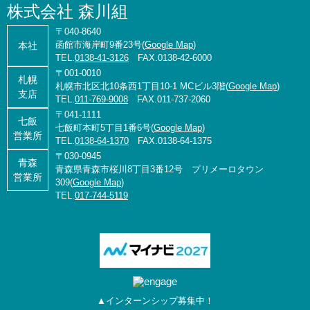
株式会社 森川組
〒040-8640
函館市海岸町9番23号(
Google Map
)
本社
TEL.
0138-41-3126
FAX.0138-42-6000
〒001-0010
札幌
札幌市北区北10条西1丁目10-1 MCビル3階(
Google Map
)
支店
TEL.
011-769-9008
FAX.011-737-2060
〒041-1111
七飯
七飯町本町5丁目1番6号(
Google Map
)
営業所
TEL.
0138-64-1370
FAX.0138-64-1375
〒030-0945
青森
青森県青森市桜川8丁目3番12号 プリメーロタウン
営業所
309(
Google Map
)
TEL.
017-744-5119
▲インターンシップ募集中！