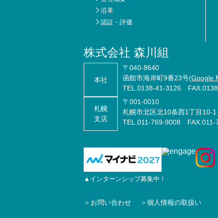
沿革
認証・評価
株式会社 森川組
〒040-8640
函館市海岸町9番23号(
Google 
本社
TEL.
0138-41-3126
FAX.0138-
〒001-0010
札幌
札幌市北区北10条西1丁目10-1
支店
TEL.
011-769-9008
FAX.011-7
▲インターンシップ募集中！
お問い合わせ
個人情報の取扱い