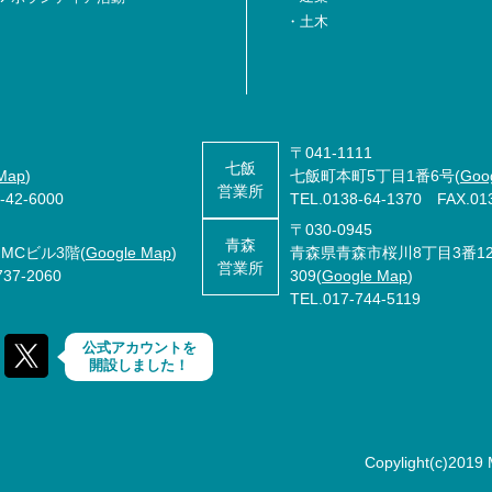
・
土木
〒041-1111
七飯
Map
)
七飯町本町5丁目1番6号(
Goo
営業所
42-6000
TEL.
0138-64-1370
FAX.013
〒030-0945
青森
 MCビル3階(
Google Map
)
青森県青森市桜川8丁目3番1
営業所
37-2060
309(
Google Map
)
TEL.
017-744-5119
公式アカウントを
開設しました！
Copylight(c)2019 