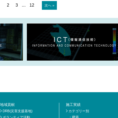
2
3
…
12
次へ »
地域貢献
施工実績
DRB(災害支援基地)
カテゴリー別
・
建築
ボランティア活動