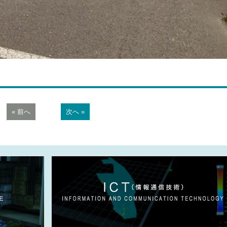
« 前へ
次へ »