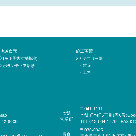
地域貢献
施工実績
DRB(災害支援基地)
カテゴリー別
・
建築
ボランティア活動
・
土木
〒041-1111
七飯
Map
)
七飯町本町5丁目1番6号(
Goo
営業所
42-6000
TEL.
0138-64-1370
FAX.013
〒030-0945
青森