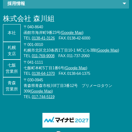
採用情報
株式会社 森川組
〒040-8640
函館市海岸町9番23号(
Google Map
)
本社
TEL.
0138-41-3126
FAX.0138-42-6000
〒001-0010
札幌
札幌市北区北10条西1丁目10-1 MCビル3階(
Google Map
)
支店
TEL.
011-769-9008
FAX.011-737-2060
〒041-1111
七飯
七飯町本町5丁目1番6号(
Google Map
)
営業所
TEL.
0138-64-1370
FAX.0138-64-1375
〒030-0945
青森
青森県青森市桜川8丁目3番12号 プリメーロタウン
営業所
309(
Google Map
)
TEL.
017-744-5119