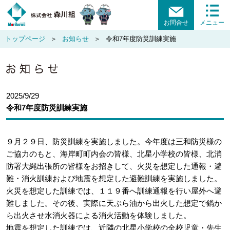
お問合せ
メニュー
トップページ
お知らせ
令和7年度防災訓練実施
2025/9/29
令和7年度防災訓練実施
９月２９日、防災訓練を実施しました。今年度は三和防災様の
ご協力のもと、海岸町町内会の皆様、北星小学校の皆様、北消
防署大縄出張所の皆様をお招きして、火災を想定した通報・避
難・消火訓練および地震を想定した避難訓練を実施しました。
火災を想定した訓練では、１１９番へ訓練通報を行い屋外へ避
難しました。その後、実際に天ぷら油から出火した想定で鍋か
ら出火させ水消火器による消火活動を体験しました。
地震を想定した訓練では、近隣の北星小学校の全校児童・先生